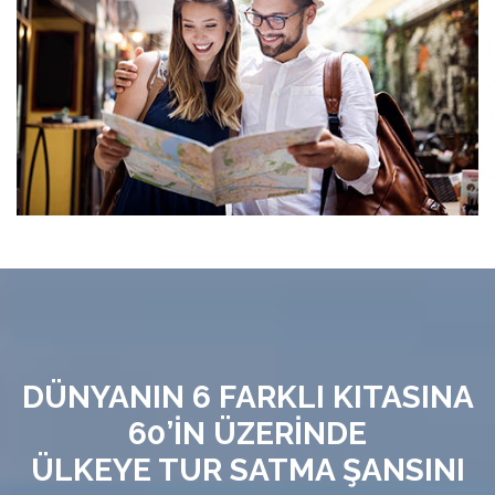
DÜNYANIN 6 FARKLI KITASINA
60’İN ÜZERİNDE
ÜLKEYE TUR SATMA ŞANSINI