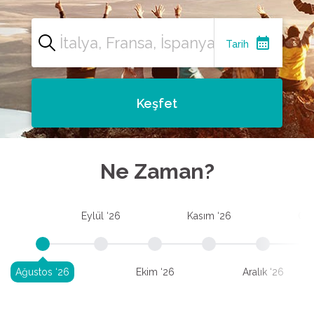
calendar_month
Tarih
Keşfet
Ne Zaman?
Eylül ‘26
Kasım ‘26
Oca
Ağustos ‘26
Ekim ‘26
Aralık ‘26