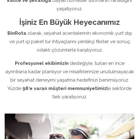
kalite ve şeffaflığa
dayalı hizmetler sunmanın rahatlığını
yaşatıyoruz.
İşiniz En Büyük Heyecanımız
BinRota
olarak, seyahat acentelerinin ekonomik yurt dışı
ve yurt içi paket tur ihtiyaçlarını yenilikçi fikirler ve sonuç
odaklı çözümlerle karşılıyoruz.
Profesyonel ekibimizin
desteğiyle, turları en ince
ayrıntısına kadar planlıyor ve misafirlerinize unutulmayacak
bir seyahat deneyimi yaşatma hedefinizi benimsiyoruz.
Yüzde
98’e varan müşteri memnuniyetimizl
e sektörde
fark yaratıyoruz.